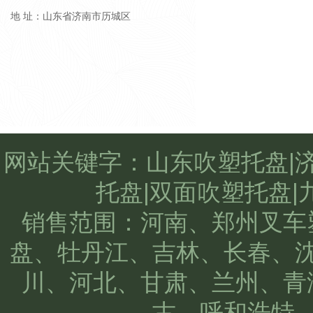
地 址：山东省济南市历城区
网站关键字：山东吹塑托盘|
托盘|双面吹塑托盘|
销售范围：河南、郑州叉车
盘、牡丹江、吉林、长春、
川、河北、甘肃、兰州、青
古、呼和浩特