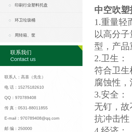
印刷行业塑料托盘
中空吹塑
1.重量
环卫垃圾桶
以高分子
周转箱、筐
型，产品
联系我们
2.卫生：
Contact us
符合卫生
联系人：高喜（先生）
腐蚀性，
电 话：15275182610
3.安全：
QQ：970789408
无钉，故
传 真：0531-88011855
抗冲击性
E-mail：970789408@qq.com
4.经济：
邮 编：250000