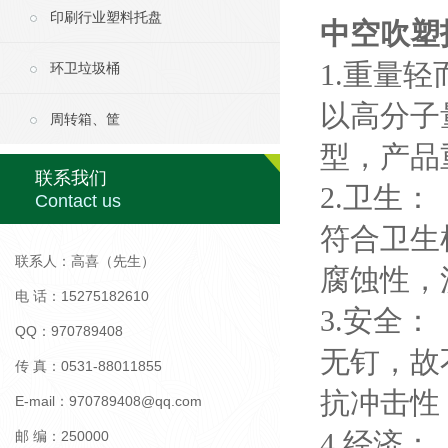
印刷行业塑料托盘
中空吹塑
1.重量
环卫垃圾桶
以高分子
周转箱、筐
型，产品
联系我们
2.卫生：
Contact us
符合卫生
联系人：高喜（先生）
腐蚀性，
电 话：15275182610
3.安全：
QQ：970789408
无钉，故
传 真：0531-88011855
抗冲击性
E-mail：970789408@qq.com
4.经济：
邮 编：250000